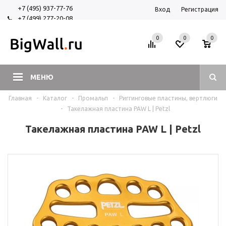
+7 (495) 937-77-76
Вход
Регистрация
+7 (499) 277-20-08
+7 (925) 525-29-84
0
0
0
МЕНЮ
Главная
-
Каталог
-
Промальп
-
Риггинговые пластины, вертлюги
-
Такелажная пластина PAW L | Petzl
Такелажная пластина PAW L | Petzl