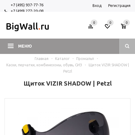
+7 (495) 937-77-76
Вход
Регистрация
+7 (499) 277-20-08
+7 (925) 525-29-84
0
0
0
МЕНЮ
Главная
-
Каталог
-
Промальп
-
Каски, перчатки, комбинезоны, обувь, СИЗ
-
Щиток VIZIR SHADOW |
Petzl
Щиток VIZIR SHADOW | Petzl