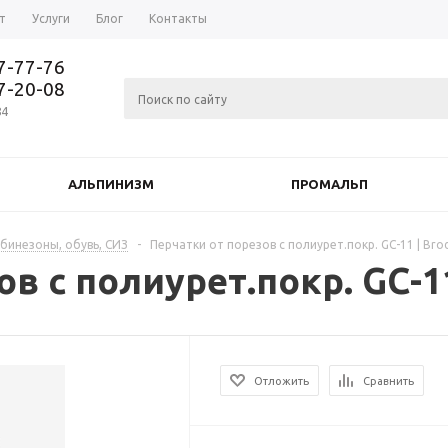
т
Услуги
Блог
Контакты
37-77-76
77-20-08
84
АЛЬПИНИЗМ
ПРОМАЛЬП
мбинезоны, обувь, СИЗ
-
Перчатки от порезов с полиурет.покр. GC-11 | Bro
в с полиурет.покр. GC-11
Отложить
Сравнить