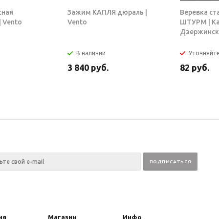
сная
Зажим КАПЛЯ дюраль |
Веревка ст
 Vento
Vento
ШТУРМ | К
Дзержинск
В наличии
Уточняйт
3 840
руб.
82
руб.
ия
Магазин
Инфо