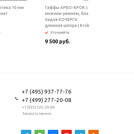
атика 10 мм
Гаффы АРБО-КРОК с
Блок-рол
анат
нижним ремнем, без
ТАРЗАН |
падов КОЧЕРГА
длинная шпора | Krok
е
Уточняйте
В налич
9 500
руб.
5 950
ру
+7 (495) 937-77-76
+7 (499) 277-20-08
+7 (925) 525-29-84
Заказать звонок