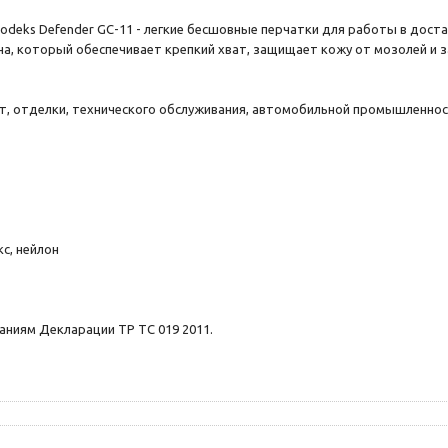
deks Defender GС-11 - легкие бесшовные перчатки для работы в дост
а, который обеспечивает крепкий хват, защищает кожу от мозолей и з
, отделки, технического обслуживания, автомобильной промышленност
с, нейлон
аниям Декларации ТР ТС 019 2011.