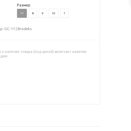
Размер
11
8
9
10
7
. GC-11 | Brodeks
о наличии товара (под ценой) включает наличие
адам.