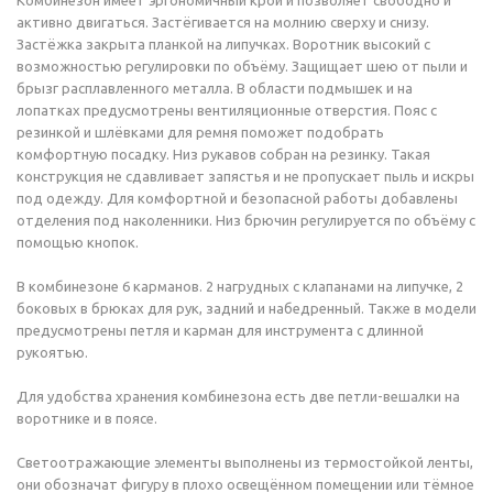
Комбинезон имеет эргономичный крой и позволяет свободно и
активно двигаться. Застёгивается на молнию сверху и снизу.
Застёжка закрыта планкой на липучках. Воротник высокий с
возможностью регулировки по объёму. Защищает шею от пыли и
брызг расплавленного металла. В области подмышек и на
лопатках предусмотрены вентиляционные отверстия. Пояс с
резинкой и шлёвками для ремня поможет подобрать
комфортную посадку. Низ рукавов собран на резинку. Такая
конструкция не сдавливает запястья и не пропускает пыль и искры
под одежду. Для комфортной и безопасной работы добавлены
отделения под наколенники. Низ брючин регулируется по объёму с
помощью кнопок.
В комбинезоне 6 карманов. 2 нагрудных с клапанами на липучке, 2
боковых в брюках для рук, задний и набедренный. Также в модели
предусмотрены петля и карман для инструмента с длинной
рукоятью.
Для удобства хранения комбинезона есть две петли-вешалки на
воротнике и в поясе.
Светоотражающие элементы выполнены из термостойкой ленты,
они обозначат фигуру в плохо освещённом помещении или тёмное