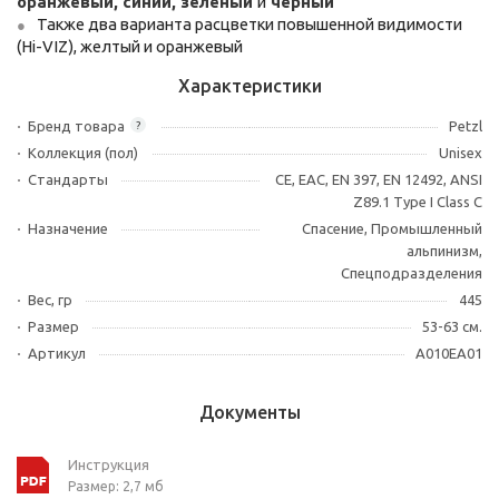
оранжевый, синий, зеленый
и
черный
Также два варианта расцветки повышенной видимости
(Hi-VIZ), желтый и оранжевый
Характеристики
Бренд товара
Petzl
?
Коллекция (пол)
Unisex
Стандарты
CE, EAC, EN 397, EN 12492, ANSI
Z89.1 Type I Class C
Назначение
Спасение, Промышленный
альпинизм,
Спецподразделения
Вес, гр
445
Размер
53-63 см.
Артикул
A010EA01
Документы
Инструкция
Размер: 2,7 мб