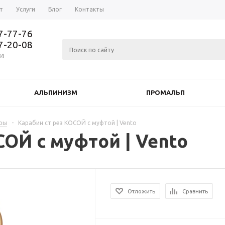
т
Услуги
Блог
Контакты
37-77-76
77-20-08
84
АЛЬПИНИЗМ
ПРОМАЛЬП
оры
-
Карабин ст рез КОСОЙ с муфтой | Vento
СОЙ с муфтой | Vento
Отложить
Сравнить