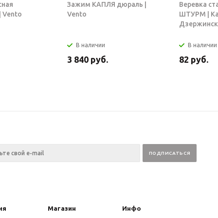
сная
Зажим КАПЛЯ дюраль |
Веревка ст
 Vento
Vento
ШТУРМ | К
Дзержинск
В наличии
В наличии
3 840
руб.
82
руб.
ия
Магазин
Инфо