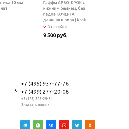
атика 10 мм
Гаффы АРБО-КРОК с
Блок-рол
анат
нижним ремнем, без
ТАРЗАН |
падов КОЧЕРГА
длинная шпора | Krok
Уточняйте
В налич
9 500
руб.
5 950
ру
+7 (495) 937-77-76
+7 (499) 277-20-08
+7 (925) 525-29-84
Заказать звонок