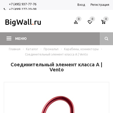
+7 (495) 937-77-76
Вход
Регистрация
+7 (499) 277-20-08
+7 (925) 525-29-84
0
0
0
МЕНЮ
Главная
-
Каталог
-
Промальп
-
Карабины, коннекторы
-
Соединительный элемент класса А | Vento
Соединительный элемент класса А |
Vento