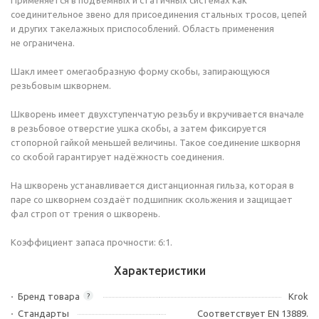
Применяется в подъёмных и статичных системах как
соединительное звено для присоединения стальных тросов, цепей
и других такелажных приспособлений. Область применения
не ограничена.
Шакл имеет омегаобразную форму скобы, запирающуюся
резьбовым шкворнем.
Шкворень имеет двухступенчатую резьбу и вкручивается вначале
в резьбовое отверстие ушка скобы, а затем фиксируется
стопорной гайкой меньшей величины. Такое соединение шкворня
со скобой гарантирует надёжность соединения.
На шкворень устанавливается дистанционная гильза, которая в
паре со шкворнем создаёт подшипник скольжения и защищает
фал строп от трения о шкворень.
Коэффициент запаса прочности: 6:1.
Характеристики
Бренд товара
Krok
?
Стандарты
Соответствует EN 13889.