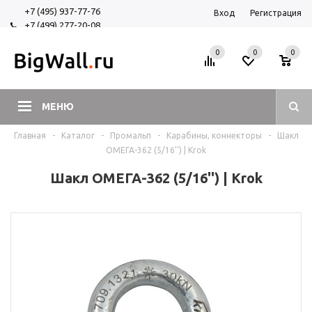
+7 (495) 937-77-76
Вход
Регистрация
+7 (499) 277-20-08
+7 (925) 525-29-84
0
0
0
МЕНЮ
Главная
-
Каталог
-
Промальп
-
Карабины, коннекторы
-
Шакл
ОМЕГА-362 (5/16'') | Krok
Шакл ОМЕГА-362 (5/16'') | Krok