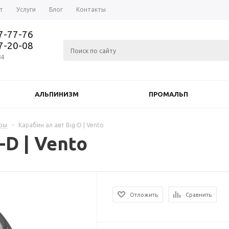
т
Услуги
Блог
Контакты
37-77-76
77-20-08
84
АЛЬПИНИЗМ
ПРОМАЛЬП
оры
-
Карабин ал авт Big-D | Vento
-D | Vento
Отложить
Сравнить