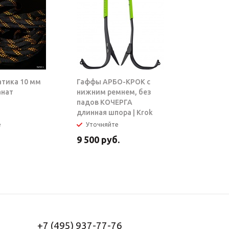
атика 10 мм
Гаффы АРБО-КРОК с
Блок-рол
анат
нижним ремнем, без
ТАРЗАН |
падов КОЧЕРГА
длинная шпора | Krok
е
Уточняйте
В налич
9 500
руб.
5 950
ру
+7 (495) 937-77-76