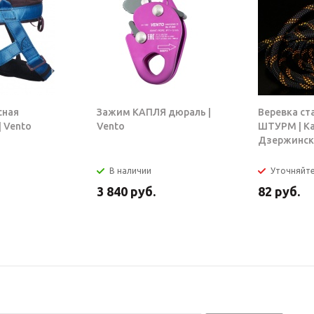
сная
Зажим КАПЛЯ дюраль |
Веревка ст
 Vento
Vento
ШТУРМ | К
Дзержинск
В наличии
Уточняйт
3 840
руб.
82
руб.