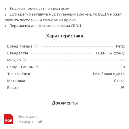
Высокая прочность по трем осям.
Если крепко затянуть муфту гаечным ключем, то DELTA может
служить постоянным кольцом на крюке.
Перемычка для фиксации зажима CROLL
Характеристики
Бренд товара
Petzl
?
Стандарты
CE EN 362 type Q
MBS, kN
25
?
Раскрытие, мм
10
?
Тип защёлки
Резьбовая муфта
Материал
Сталь
Вес, гр
95
Документы
Инструкция
Размер: 1,9 мб