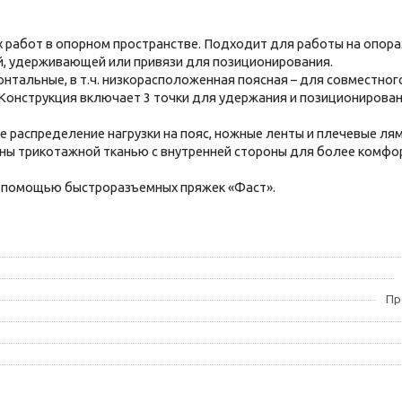
работ в опорном пространстве. Подходит для работы на опорах
й, удерживающей или привязи для позиционирования.
ронтальные, в т.ч. низкорасположенная поясная – для совместног
 Конструкция включает 3 точки для удержания и позиционировани
 распределение нагрузки на пояс, ножные ленты и плечевые лям
ны трикотажной тканью с внутренней стороны для более комфор
с помощью быстроразъемных пряжек «Фаст».
Пр