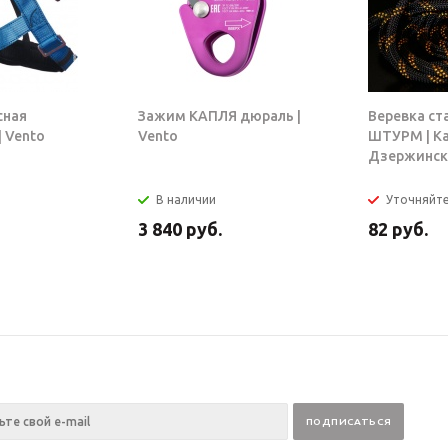
сная
Зажим КАПЛЯ дюраль |
Веревка ст
 Vento
Vento
ШТУРМ | К
Дзержинск
В наличии
Уточняйт
3 840
руб.
82
руб.