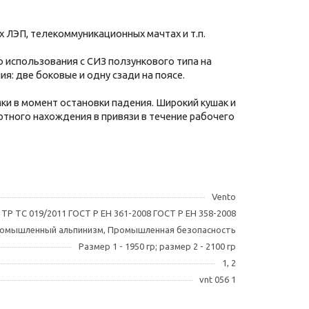
 ЛЭП, телекоммуникационных мачтах и т.п.
о использования с СИЗ ползункового типа на
я: две боковые и одну сзади на поясе.
ки в момент остановки падения. Широкий кушак и
тного нахождения в привязи в течение рабочего
Vento
ТР ТС 019/2011 ГОСТ Р ЕН 361-2008 ГОСТ Р ЕН 358-2008
омышленный альпинизм, Промышленная безопасность
Размер 1 - 1950 гр; размер 2 - 2100 гр
1, 2
vnt 056 1