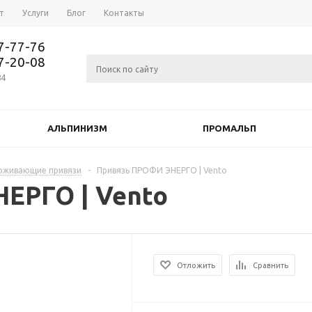
т
Услуги
Блог
Контакты
37-77-76
77-20-08
84
АЛЬПИНИЗМ
ПРОМАЛЬП
ерживающие привязи
-
Привязь ПРОФИ ЭНЕРГО | Vento
ЕРГО | Vento
Отложить
Сравнить