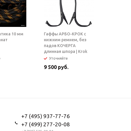
атика 10 мм
Гаффы АРБО-КРОК с
Блок-рол
анат
нижним ремнем, без
ТАРЗАН |
падов КОЧЕРГА
длинная шпора | Krok
е
Уточняйте
В налич
9 500
руб.
5 950
ру
+7 (495) 937-77-76
+7 (499) 277-20-08