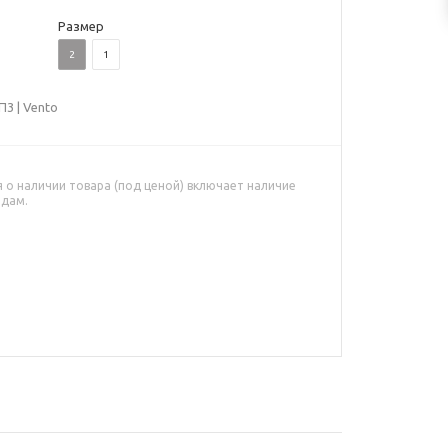
Размер
2
1
3 | Vento
о наличии товара (под ценой) включает наличие
адам.