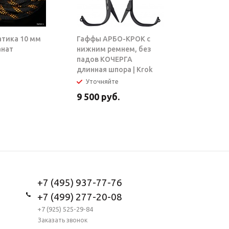
атика 10 мм
Гаффы АРБО-КРОК с
Блок-рол
анат
нижним ремнем, без
ТАРЗАН |
падов КОЧЕРГА
длинная шпора | Krok
Уточняйте
В налич
9 500
руб.
5 950
ру
+7 (495) 937-77-76
+7 (499) 277-20-08
+7 (925) 525-29-84
Заказать звонок