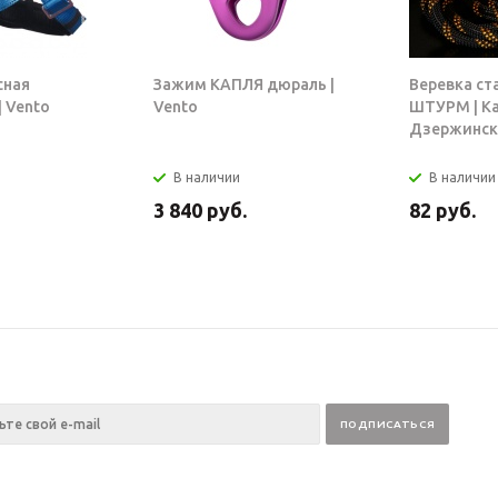
сная
Зажим КАПЛЯ дюраль |
Веревка ст
 Vento
Vento
ШТУРМ | К
Дзержинск
В наличии
В наличии
3 840
руб.
82
руб.