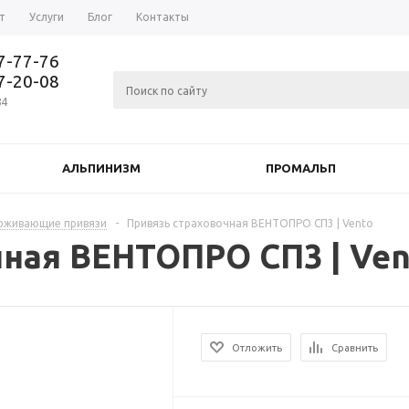
т
Услуги
Блог
Контакты
37-77-76
77-20-08
84
АЛЬПИНИЗМ
ПРОМАЛЬП
ерживающие привязи
-
Привязь страховочная ВЕНТОПРО СП3 | Vento
чная ВЕНТОПРО СП3 | Ven
Отложить
Сравнить