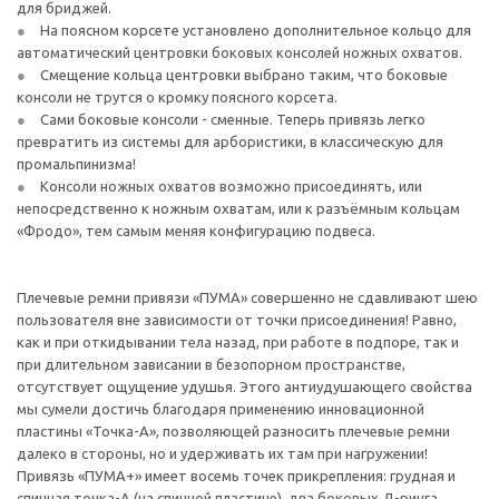
для бриджей.
На поясном корсете установлено дополнительное кольцо для
автоматический центровки боковых консолей ножных охватов.
Смещение кольца центровки выбрано таким, что боковые
консоли не трутся о кромку поясного корсета.
Сами боковые консоли - сменные. Теперь привязь легко
превратить из системы для арбористики, в классическую для
промальпинизма!
Консоли ножных охватов возможно присоединять, или
непосредственно к ножным охватам, или к разъёмным кольцам
«Фродо», тем самым меняя конфигурацию подвеса.
Плечевые ремни привязи «ПУМА» совершенно не сдавливают шею
пользователя вне зависимости от точки присоединения! Равно,
как и при откидывании тела назад, при работе в подпоре, так и
при длительном зависании в безопорном пространстве,
отсутствует ощущение удушья. Этого антиудушающего свойства
мы сумели достичь благодаря применению инновационной
пластины «Точка-А», позволяющей разносить плечевые ремни
далеко в стороны, но и удерживать их там при нагружении!
Привязь «ПУМА+» имеет восемь точек прикрепления: грудная и
спинная точка-А (на спинной пластине), два боковых Д-ринга,