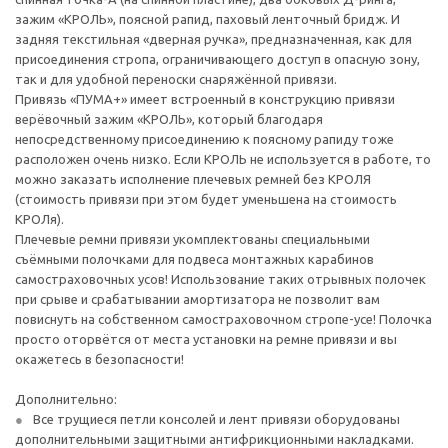
зажим «КРОЛЬ», поясной рапид, паховый ленточный бридж. И
задняя текстильная «дверная ручка», предназначенная, как для
присоединения стропа, ограничивающего доступ в опасную зону,
так и для удобной переноски снаряжённой привязи.
Привязь «ПУМА+» имеет встроенный в конструкцию привязи
верёвочный зажим «КРОЛЬ», который благодаря
непосредственному присоединению к поясному рапиду тоже
расположен очень низко. Если КРОЛЬ не используется в работе, то
можно заказать исполнение плечевых ремней без КРОЛЯ
(стоимость привязи при этом будет уменьшена на стоимость
КРОЛя).
Плечевые ремни привязи укомплектованы специальными
съёмными полочками для подвеса монтажных карабинов
самостраховочных усов! Использование таких отрывных полочек
при срыве и срабатывании амортизатора не позволит вам
повиснуть на собственном самостраховочном стропе-усе! Полочка
просто оторвётся от места установки на ремне привязи и вы
окажетесь в безопасности!
Дополнительно:
Все трущиеся петли консолей и лент привязи оборудованы
дополнительными защитными антифрикционными накладками.