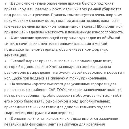
Двухкомпонентные разъёмные пряжки быстро подгонят
привязь под ваш размер и рост. Излишки всех ремней убираются
под резиновые тренчики. Привязь комплектуется очень широким
полужёстким спинным корсетом, подушками ножных охватов и
плечевых ремней из прочной полиамидной ткани с ПВХ пропиткой,
придающей изделиям жёсткость и повышенную износостойкость.
А исполнение прилегающей стороны подкладки из объёмной
сетки, в сочетании с вентиляционными каналами в мягкой
подкладке из пеноматериала, обеспечивает комфортную
вентиляцию.
Силовой каркас привязи выполнен из полиамидных лент,
который в дополнение к Х-образному построению привязи
равномерно распределяет нагрузку по всей поверхности корсета и
ног. Даже при подвесе за спинную А-точку прикрепления.
На поясном корсете имеются две усиленные «прорези» для
развесочных карабинов CARITOOL; четыре развесочные полочки,
которые позволяют удобно развесить оборудование так, чтобы
его можно было взять одной рукой и ряд дополнительных
присоединительных петелек для дополнительного подвеса
снаряжения, инструмента или верёвки.
Дополнительно на плечевых накладках имеются различные
петельки для фиксации; лента на липучке для крепления