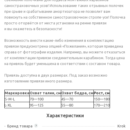
самостраховочных усов! Использование таких отрывных полочек
при срыве и срабатывании амортизатора не позволит вам
повиснуть на собственном самостраховочном стропе-усе! Полочка
просто оторвётся от места установки на ремне привязи
и вы окажетесь в безопасности!
Возможность внести какие-либо изменения в комплектацию
привязи предусмотрена опцией «Пожелания», которая приведена
справа от фотографии изделия. Например, вы можете отказаться
от комплектации привязи соединительным карабином. Тогда цена
на привязь будет уменьшена в соответствии с составом товара.
Привязь доступна в двух размерах. Под заказ возможно
изготовление привязи иного размера.
Маркировка
Охват талии, см
Охват бедра, см
Рост, см
S-M-L
70—100
45—70
150—180
L-XL
95—125
55—80
170—210
Характеристики
Бренд товара
Krok
?