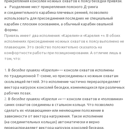
прикрепления консолей ножных охватов к поясу беседки привязи.
Разделение мест прикрепления поясного Д-ринга
и соединительного карабина плечевых ремней, позволило
использовать для присоединения последних не специальный
карабин с плоским основанием, а обычный карабин овальной
формы.
Привязь имеет два исполнения: «Карелия» и «Карелия +». В обоих
исполнениях присоединение ножных охватов к поясу выполнено не
плавающим. Это свойство положительно сказалось на
комфортности работы при позиционировании. А отличие лишь в
том, что:
В
беседке привязи «Карелия»
— консоли охватов исполнены
по традиционной Т-схеме, но присоединены к ножным охватам
скользящей петлёй. Это исполнение частично перераспределяет
вектора нагрузок консолей беседки, изменяющихся при различных
рабочих позах.
В
беседке привязи «Карелия +»
— консоли охватов и «половинки»
самих охватов соединены в стальном кольце. Что позволило
сделать их «плавающими» или меняющими положение в
зависимости от вектора нагружения. Такое исполнение
(на соединительных кольцах) автоматически и верно
перераспределяет вектора нагрузок консолей беседки,