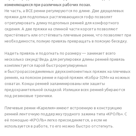
изменяющихся при различных рабочих позах.
Не часть, а ВСЕ ремни регулируются по длине. Две двущелевых
пряжки для подпопных растягивающихся гофр позволят
отрегулировать длину подпопных ремней для комфортного
сидения. А две пряжки на спинной части корсета позволяют
пристёгивать или отстёгивать плечевые ремни, что позволяет при
необходимости, полную привязь превращать в поясную беседку.
Надеть привязь и подогнать по размеру — занимает всего
несколько секунд! Ведь для регулировки длины ремней привязь
комплектуется парой быстрорегулируемых
и быстрорассоединяемых двухкомпонентных пряжек на плечевых
ремнях, на поясном ремне и парой пряжек «Кобра-32М» на ножных
охватах. Концы ремней заламинированы или зашиты
предохранительной складкой. Излишки всех ремней убираются
под резиновые тренчики.
Плечевые ремни «Карелия» имеют встроенную в конструкцию
ремней ленточную поддержку грудного зажима типа «КРОЛЬ». С
её помощью «КРОЛЬ» легко присоединяется, а если не
используется в работе, то его можно быстро отстегнуть.