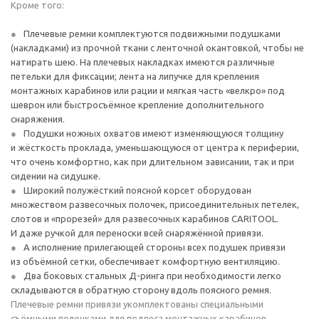
Кроме того:
Плечевые ремни комплектуются подвижными подушками
(накладками) из прочной ткани с ленточной окантовкой, чтобы не
натирать шею. На плечевых накладках имеются различные
петельки для фиксации; лента на липучке для крепления
монтажных карабинов или рации и мягкая часть «велкро» под
шеврон или быстросъёмное крепление дополнительного
снаряжения.
Подушки ножных охватов имеют изменяющуюся толщину
и жёсткость проклада, уменьшающуюся от центра к периферии,
что очень комфортно, как при длительном зависании, так и при
сидении на сидушке.
Широкий полужёсткий поясной корсет оборудован
множеством развесочных полочек, присоединительных петелек,
слотов и «прорезей» для развесочных карабинов CARITOOL.
И даже ручкой для переноски всей снаряжённой привязи.
А исполнение прилегающей стороны всех подушек привязи
из объёмной сетки, обеспечивает комфортную вентиляцию.
Два боковых стальных Д-ринга при необходимости легко
складываются в обратную сторону вдоль поясного ремня.
Плечевые ремни привязи укомплектованы специальными
съёмными полочками для подвеса монтажных карабинов