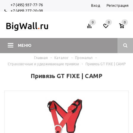
+7 (495) 937-77-76
Вход
Регистрация
+7 (499) 277-20-08
+7 (925) 525-29-84
0
0
0
МЕНЮ
Главная
-
Каталог
-
Промальп
-
Страховочные и удерживающие привязи
-
Привязь GT FIXE | CAMP
Привязь GT FIXE | CAMP