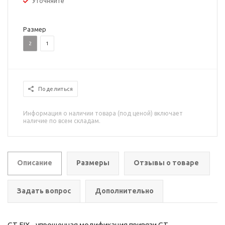
Уточняйте
Размер
2
1
Поделиться
Информация о наличии товара (под ценой) включает
наличие по всем складам.
Описание
Размеры
Отзывы о товаре
Задать вопрос
Дополнительно
GT FIX - упрощенная модификация привязи
GT
,