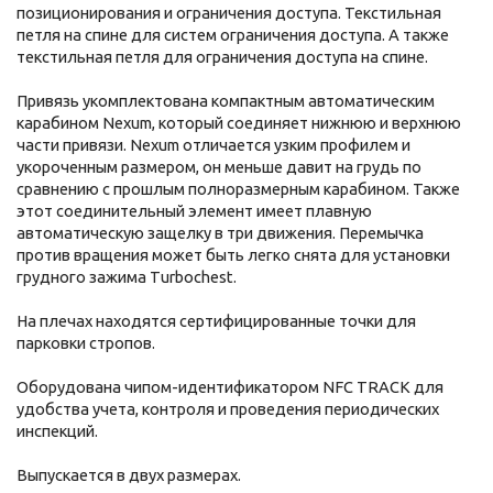
позиционирования и ограничения доступа. Текстильная
петля на спине для систем ограничения доступа. А также
текстильная петля для ограничения доступа на спине.
Привязь укомплектована компактным автоматическим
карабином Nexum, который соединяет нижнюю и верхнюю
части привязи. Nexum отличается узким профилем и
укороченным размером, он меньше давит на грудь по
сравнению с прошлым полноразмерным карабином. Также
этот соединительный элемент имеет плавную
автоматическую защелку в три движения. Перемычка
против вращения может быть легко снята для установки
грудного зажима
Turbochest
.
На плечах находятся сертифицированные точки для
парковки стропов.
Оборудована чипом-идентификатором NFC TRACK для
удобства учета, контроля и проведения периодических
инспекций.
Выпускается в двух размерах.