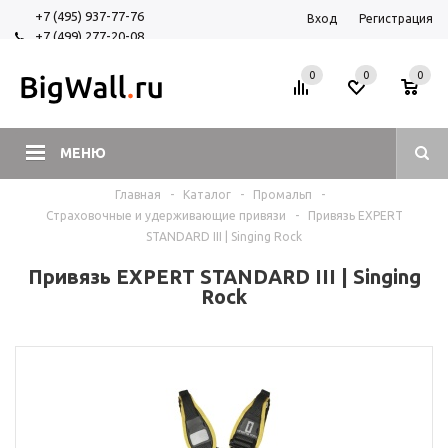
+7 (495) 937-77-76
Вход
Регистрация
+7 (499) 277-20-08
+7 (925) 525-29-84
0
0
0
МЕНЮ
Главная
-
Каталог
-
Промальп
-
Страховочные и удерживающие привязи
-
Привязь EXPERT
STANDARD III | Singing Rock
Привязь EXPERT STANDARD III | Singing
Rock