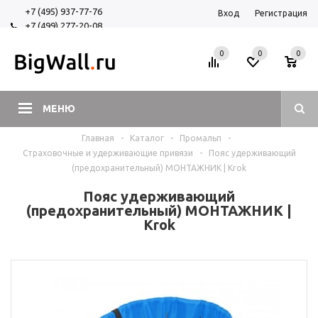
+7 (495) 937-77-76
Вход
Регистрация
+7 (499) 277-20-08
+7 (925) 525-29-84
0
0
0
МЕНЮ
Главная
-
Каталог
-
Промальп
-
Страховочные и удерживающие привязи
-
Пояс удерживающий
(предохранительный) МОНТАЖНИК | Krok
Пояс удерживающий
(предохранительный) МОНТАЖНИК |
Krok