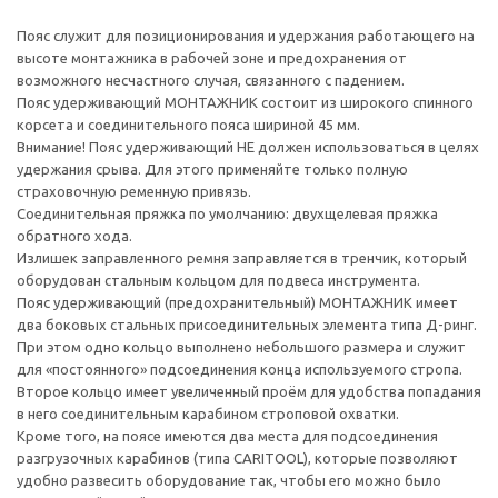
Пояс служит для позиционирования и удержания работающего на
высоте монтажника в рабочей зоне и предохранения от
возможного несчастного случая, связанного с падением.
Пояс удерживающий МОНТАЖНИК состоит из широкого спинного
корсета и соединительного пояса шириной 45 мм.
Внимание! Пояс удерживающий НЕ должен использоваться в целях
удержания срыва. Для этого применяйте только полную
страховочную ременную привязь.
Соединительная пряжка по умолчанию: двухщелевая пряжка
обратного хода.
Излишек заправленного ремня заправляется в тренчик, который
оборудован стальным кольцом для подвеса инструмента.
Пояс удерживающий (предохранительный) МОНТАЖНИК имеет
два боковых стальных присоединительных элемента типа Д-ринг.
При этом одно кольцо выполнено небольшого размера и служит
для «постоянного» подсоединения конца используемого стропа.
Второе кольцо имеет увеличенный проём для удобства попадания
в него соединительным карабином строповой охватки.
Кроме того, на поясе имеются два места для подсоединения
разгрузочных карабинов (типа CARITOOL), которые позволяют
удобно развесить оборудование так, чтобы его можно было