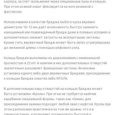
корпуса, за счёт скольжения через специальные пазы в кольцах.
При этом ножной охват фиксируется на ноге резинкой с
фастексом.
Использование в качестве бриджа любого куска верёвки
диаметром 10–12 мм даёт возможность быстро заменить
изношенный или повреждённый бридж даже в полевых условиях и
дополнительно снижает затраты на эксплуатацию системы.
Кроме того, верёвочный бридж может быть легко отрегулирован
до желаемой длины с помощью рифового узла.
Кольца бриджа выполнены из дюралюминия с минимальной
прочностью в 22 кН. А наличие в них дополнительных отверстий
значительно расширяет функционал системы. Возможна
установка одного либо двух верёвочных бриджей, присоединение
к кольцам бриджа охватки либо КРОЛя.
В дополнительную пару отверстий на кольцах бриджа может
быть установлен «Кроль». При этом не требуется наличие
карабинов специальной формы, таких как «Омни», для
присоединения зажима подходит любой овал с муфтой. Кроль при
этом расположен практически на том же уровне, что и в
спелеосистемах, и позволяет организовать быстрый и