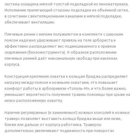
система оснащена мягкой толстой подкладкой из пеноматериала.
Исполнение прилегающей стороны подкладки из объёмной сетки,
в сочетании с вентиляционными каналами в мягкой подкладке,
обеспечивает вентиляцию.
Плечевые ремни с мягким полужилетом в комплекте с широким
поясом надёжно удерживают привязь на теле арбориста и
эффективно распределяют вес подвешиваемого к привязи
снаряжения (бензоинструмента). Х-образное расположение
плечевых ремней даёт максимальную свободу при наклонах
корпуса.
Конструкция крепления охватки к кольцам бриджа распределяет
нагрузку между поясом и ножными охватами, что повышает
комфорт работы в арбопривязи «Тополь-М», и что более важно,
уменьшает вероятность получения травмы поясницы при срыве на
низко расположенную охватку.
Наличие регулируемых (и заменяемых!) ножных консолей и ножных
траверс позволяет выставить кольца бриджа выше или ниже,
ближе или дальше от корпуса работника. Траверсы
дополнительно увеличивают подвижность при поворотах