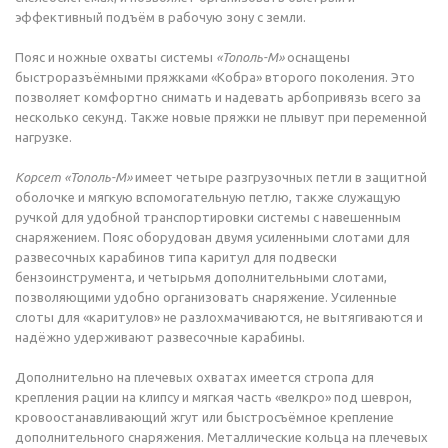
эффективный подъём в рабочую зону с земли.
Пояс и ножные охваты системы
«Тополь-М»
оснащены
быстроразъёмными пряжками «Кобра» второго поколения. Это
позволяет комфортно снимать и надевать арбопривязь всего за
несколько секунд. Также новые пряжки не плывут при переменной
нагрузке.
Корсет «Тополь-М»
имеет четыре разгрузочных петли в защитной
оболочке и мягкую вспомогательную петлю, также служащую
ручкой для удобной транспортировки системы с навешенным
снаряжением. Пояс оборудован двумя усиленными слотами для
развесочных карабинов типа каритул для подвески
бензоинструмента, и четырьмя дополнительными слотами,
позволяющими удобно организовать снаряжение. Усиленные
слоты для «каритулов» не разлохмачиваются, не вытягиваются и
надёжно удерживают развесочные карабины.
Дополнительно на плечевых охватах имеется стропа для
крепления рации на клипсу и мягкая часть «велкро» под шеврон,
кровоостанавливающий жгут или быстросъёмное крепление
дополнительного снаряжения. Металлические кольца на плечевых