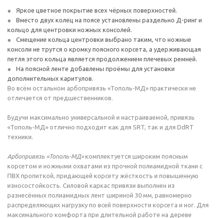
Яркое цветное покрытие всех чёрных поверхностей.
Вместо двух колец на поясе установлены раздельно Д-ринг и
кольцо для центровки ножных консолей.
Смещение кольца центровки выбрано таким, что ножные
консоли не трутся о кромку поясного корсета, а удерживающая
петля этого кольца является продолжением плечевых ремней.
На поясной ленте добавлены проёмы для установки
дополнительных каритулов.
Во всём остальном арбопривязь «Тополь-МД» практически не
отличается от предшественников.
Будучи максимально универсальной и настраиваемой, привязь
«Тополь-МД» отлично подходит как для SRT, так и для DdRT
техники.
Арбопривязь «Тополь-МД»
комплектуется широким поясным
корсетом и ножными охватами из прочной полиамидной ткани с
ПВХ пропиткой, придающей корсету жёсткость и повышенную
износостойкость. Силовой каркас привязи выполнен из
разнесённых полиамидных лент шириной 30 мм, равномерно
распределяющих нагрузку по всей поверхности корсета и ног. Для
максимального комфорта при длительной работе на дереве