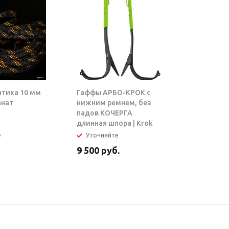
атика 10 мм
Гаффы АРБО-КРОК с
Блок-рол
анат
нижним ремнем, без
ТАРЗАН |
падов КОЧЕРГА
длинная шпора | Krok
е
Уточняйте
В налич
9 500
руб.
5 950
ру