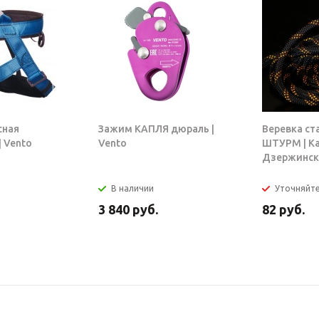
сная
Зажим КАПЛЯ дюраль |
Веревка ст
 Vento
Vento
ШТУРМ | К
Дзержинск
В наличии
Уточняйт
3 840
руб.
82
руб.