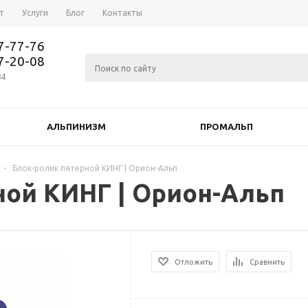
т
Услуги
Блог
Контакты
37-77-76
77-20-08
84
АЛЬПИНИЗМ
ПРОМАЛЬП
-
Блок-ролик пятерной КИНГ | Орион-Альп
ной КИНГ | Орион-Альп
Отложить
Сравнить