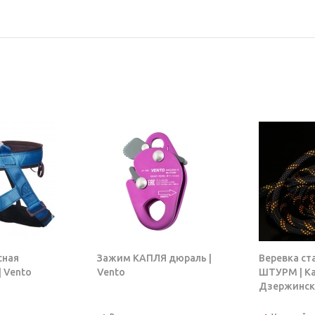
сная
Зажим КАПЛЯ дюраль |
Веревка ст
 Vento
Vento
ШТУРМ | К
Дзержинск