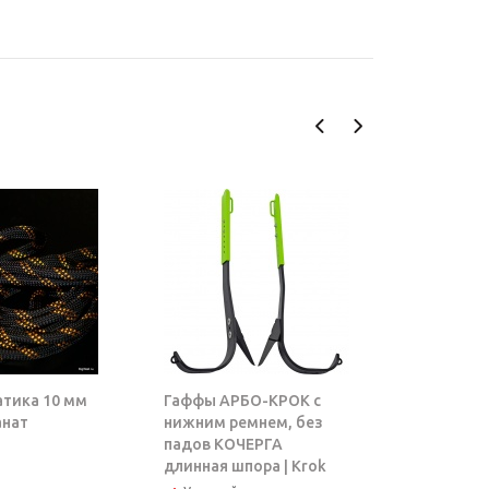
атика 10 мм
Гаффы АРБО-КРОК с
Блок-рол
анат
нижним ремнем, без
ТАРЗАН |
падов КОЧЕРГА
длинная шпора | Krok