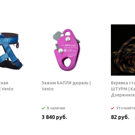
сная
Зажим КАПЛЯ дюраль |
Веревка ст
 Vento
Vento
ШТУРМ | К
Дзержинск
В наличии
Уточняйт
3 840
руб.
82
руб.