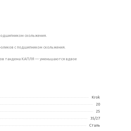
 подшипником скольжения.
роликов с подшипником скольжения.
иков тандема КАПЛЯ — уменьшаются вдвое
Krok
20
25
35/27
Сталь