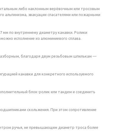
онтальным либо наклонным верёвочным или тросовым
о альпинизма, эвакуации спасателями или пожарными
 мм по внутреннему диаметру канавки. Ролики
можно исполнение из алюминиевого сплава.
 разборным, благодаря двум резьбовым шпилькам —
гурацией канавки для конкретного используемого
дополнительный
блок-ролик
или тандем и соединить
 подшипниками скольжения. При этом сопротивление
метром ручья, не превышающим диаметр троса более