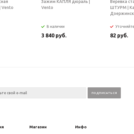
сная
Зажим КАПЛЯ дюраль |
Веревка ст
 Vento
Vento
ШТУРМ | К
Дзержинск
В наличии
Уточняйт
3 840
руб.
82
руб.
ия
Магазин
Инфо