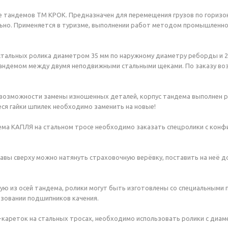
 тандемов ТМ КРОК. Предназначен для перемещения грузов по гориз
ьно. Применяется в туризме, выполнении работ методом промышленног
тальных ролика диаметром 35 мм по наружному диаметру реборды и 27
андемом между двумя неподвижными стальными щеками. По заказу воз
 возможности замены изношенных деталей, корпус тандема выполнен
я гайки шпилек необходимо заменить на новые!
ма КАПЛЯ на стальном тросе необходимо заказать спецролики с конфи
авы сверху можно натянуть страховочную верёвку, поставить на неё 
ую из осей тандема, ролики могут быть изготовлены со специальными
ьзовании подшипников качения.
-кареток на стальных тросах, необходимо использовать ролики с диа