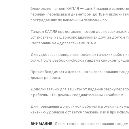
Блок-ролик
тандем КАПЛЯ — самый малый в семействе
перилам (переправам) диаметром до 18 мм включител
пострадавших по наклонным перилам и пр.
Тандем КАПЛЯ представляет собой два независимых с
установлены на шарикоподшипниках друг за другом т
Расстояние между пластинами 20 мм.
Для удобства проведения профилактических работ и
осям. После
разборки-сборки
тандема самоконтрящиес
При необходимости длительного использования танде
диаметра троса.
Дополнительно для защиты от падения сверху перепр
с рабочим «Тандемом» соединительным карабином.
Для повышения допустимой рабочей нагрузки на кажд
качению у роликов остаётся прежним, как и при испол
ВНИМАНИЕ!
Для интенсивного использования тандем