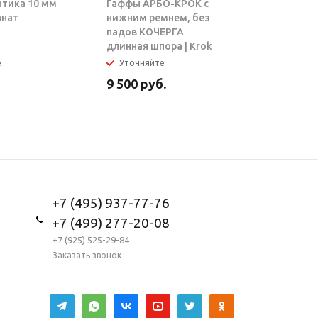
атика 10 мм
Гаффы АРБО-КРОК с
Блок-рол
анат
нижним ремнем, без
ТАРЗАН |
падов КОЧЕРГА
длинная шпора | Krok
е
Уточняйте
В налич
9 500
руб.
5 950
ру
+7 (495) 937-77-76
+7 (499) 277-20-08
+7 (925) 525-29-84
Заказать звонок