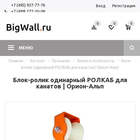
+7 (495) 937-77-76
Вход
Регистрация
+7 (499) 277-20-08
+7 (925) 525-29-84
0
0
0
МЕНЮ
Главная
-
Каталог
-
Промальп
-
Блоки и полиспасты
-
Блок-
ролик одинарный РОЛКАБ для канатов | Орион-Альп
Блок-ролик одинарный РОЛКАБ для
канатов | Орион-Альп