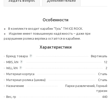
Задать вопрос
Дополнительно
Особенности
В комплекте входит карабин "Гусь" ТМ ICE ROCK.
Изделие имеет повышенную надёжность – даже при
разрушении ролика верёвка остаётся в карабине.
Характеристики
Бренд товара
Вертикаль
?
MBS, kN
12
?
WLL, kN
2
?
Материал корпуса
Сталь
Материал ролика (шкива)
Сталь
Назначение
Парки развлечений, Горный
туризм
Вес, гр
440