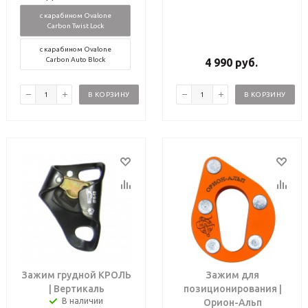
с карабином Ovalone
Carbon Twist Lock
с карабином Ovalone
Carbon Auto Block
4 990
руб.
В КОРЗИНУ
В КОРЗИНУ
Зажим грудной КРОЛЬ
Зажим для
| Вертикаль
позиционирования |
В наличии
Орион-Альп