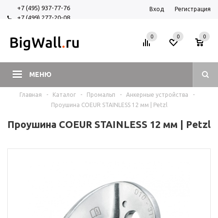
+7 (495) 937-77-76
Вход
Регистрация
+7 (499) 277-20-08
+7 (925) 525-29-84
0
0
0
МЕНЮ
Главная
-
Каталог
-
Промальп
-
Анкерные устройства
-
Проушина COEUR STAINLESS 12 мм | Petzl
Проушина COEUR STAINLESS 12 мм | Petzl