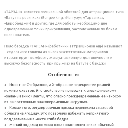
«ТАРЗАН» является специальной обвязкой для аттракционов типа
«Батут на резинках» (Bungee king, «Кенгуру», «Тарзанка»,
«Евробанджи») и других, где для работы необходимо две
одновременные точки прикрепления, расположенные по бокам
пользователя.
Пояс-беседка «ТАРЗАН» (работники аттракционов ещё называют
– седло) изготовлена из высококачественных материалов
и гарантирует комфорт, эксплуатационную долговечность и
высокую безопасность при прыжках на батуте с банджи.
Особенности:
Имеет не С-образное, а Х-образное перекрестие ремней
ножных охватов. Это свойство не приводит к специфическому
«заламыванию» ленты, что опасно преждевременным её износом
из-за постоянных знакопеременных нагрузках.
Кроме того, регулировочная пряжка перенесена с паховой
области на ягодицу. Это позволило избежать неприятного
поддавливания в месте сгиба бедра.
Мягкий подклад ножных охватовисполнен не как обычный,