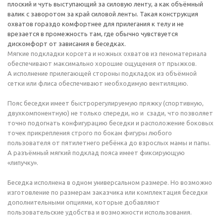
плоский и чуть выступающий за силовую ленту, а как объёмный
валик с заворотом за край силовой ленты. Такая конструкция
охватов гораздо комфортнее для прилегания к телу и не
врезается в промежность там, где обычно чувствуется
дискомфорт от зависания в беседках.
Мягкие подкладки корсета и ножных охватов из пеноматериала
обеспечивают максимально хорошие ощущения от прыжков.
А исполнение прилегающей стороны подкладок из объёмной
сетки или флиса обеспечивают необходимую вентиляцию.
Пояс беседки имеет быстрорегулируемую пряжку (спортивную,
двухкомпонентную) не только спереди, но и сзади, что позволяет
точно подогнать конфигурацию беседки и расположение боковых
точек прикрепления строго по бокам фигуры любого
пользователя от пятилетнего ребёнка до взрослых мамы и папы.
А разъёмный мягкий подклад пояса имеет фиксирующую
«липучку».
Беседка исполнена в одном универсальном размере. Но возможно
изготовление по размерам заказчика или комплектация беседки
дополнительными опциями, которые добавляют
пользовательские удобства и возможности использования.