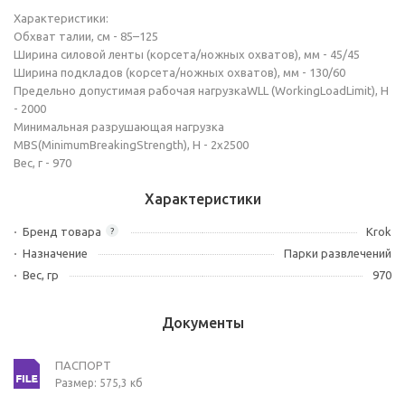
Характеристики:
Обхват талии, см - 85–125
Ширина силовой ленты (корсета/ножных охватов), мм - 45/45
Ширина подкладов (корсета/ножных охватов), мм - 130/60
Предельно допустимая рабочая нагрузкаWLL (WorkingLoadLimit), Н
- 2000
Минимальная разрушающая нагрузка
MBS(MinimumBreakingStrength), Н - 2х2500
Вес, г - 970
Характеристики
Бренд товара
Krok
?
Назначение
Парки развлечений
Вес, гр
970
Документы
ПАСПОРТ
Размер: 575,3 кб