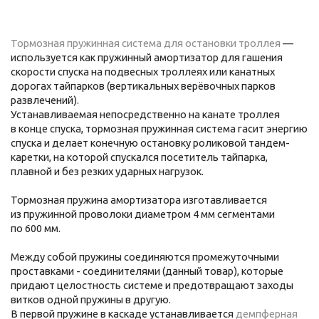
Тормозная пружинная система для остановки тролле
я
—
используется как пружинный амортизатор для гашения
скорости спуска на подвесных троллеях или канатных
дорогах тайпарков (вертикальных верёвочных парков
развлечений).
Устанавливаемая непосредственно на канате троллея
в конце спуска, тормозная пружинная система гасит энергию
спуска и делает конечную остановку роликовой тандем-
каретки, на которой спускался посетитель тайпарка,
плавной и без резких ударных нагрузок.
Тормозная пружина амортизатора изготавливается
из пружинной проволоки диаметром 4 мм сегментами
по 600 мм.
Между собой пружины соединяются промежуточными
проставками -
соединителями
(дан
ный товар), которые
придают целостность системе и предотвращают заходы
витков одной пружины в другую.
В первой пружине в каскаде устанавл
иваетс
я
демпферная