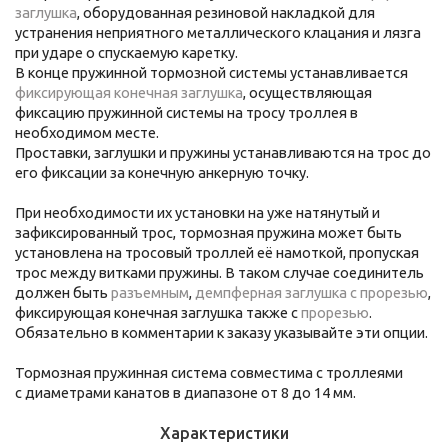
заглушка
,
о
борудованная резиновой накладкой для
устранения неприятного металлического клацания и лязга
при ударе о спускаемую каретку.
В конце пружинной тормозной системы устанавливается
фиксирующая конечная заглушка
, осуществляющая
фиксацию пружинной системы на тросу троллея в
необходимом месте.
Проставки, заглушки и пружины устанавливаются на трос до
его фиксации за конечную анкерную точку.
При необходимости их установки на уже натянутый и
зафиксированный трос, тормозная пружина может быть
установлена на тросовый троллей её намоткой, пропуская
трос между витками пружины. В таком случае соединитель
должен быть
разъемным
,
демпферная заглушка с прорезью
,
фиксирующая конечная заглушка также с
прорезью
.
Обязательно в комментарии к заказу указывайте эти опции.
Тормозная пружинная система совместима с троллеями
с диаметрами канатов в диапазоне от 8 до 14 мм.
Характеристики