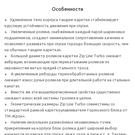
Особенности
Удлинённое тело корпуса тандем-каретки стабилизирует
курсовую устойчивость движения при спуске.
Увеличенные ролики, снабжённые каждый парой шариковых
подшипников, создают минимальное сопротивление качению и
позволяют развивать при спуске гораздо большую скорость, чем
на обычных тандем-каретках.
Большой диаметр роликов каретки Zip Line Turbo снижает
вибрации, возникающие при перекатывании роликов по
неровностям витых прядей стального троса.
А увеличенные реборды термообработанных роликов
снижают износ ручья роликов при длительной работе на стальных
канатах.
Вместе же эти вышеперечисленные свойства существенно
снижают износ всей системы троллея в целом.
Геометрические размеры Zip Line Turbo совместимы со
стандартной рамкой кареткоулавливателя тормозного блока от
ТМ «Крок».
Наличие нескольких разнесённых независимых точек
прикрепления на корпусе блок-ролика даёт широкий выбор
вариантов подвески для спуска: лёжа, сидя, в паре и т. д. Тандем-