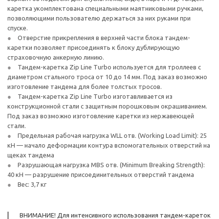
каретка укомплектована специальными маятниковыми ручками,
позволяющими пользователю держаться за них руками при
спуске.
Отверстие прикрепления в верхней части блока тандем-
каретки позволяет присоединять к блоку дублирующую
страховочную анкерную линию.
Тандем-каретка Zip Line Turbo используется для троллеев с
диаметром стального троса от 10 до 14 мм. Под заказ возможно
изготовление тандема для более толстых тросов.
Тандем-каретка Zip Line Turbo изготавливается из
конструкционной стали с защитным порошковым окрашиванием.
Под заказ возможно изготовление каретки из нержавеющей
стали.
Предельная рабочая нагрузка WLL отв. (Working Load Limit): 25
кН — начало деформации контура вспомогательных отверстий на
щеках тандема
Разрушающая нагрузка MBS отв. (Minimum Breaking Strength):
40 кН — разрушение присоединительных отверстий тандема
Вес: 3,7 кг
ВНИМАНИЕ! Для интенсивного использования тандем-кареток