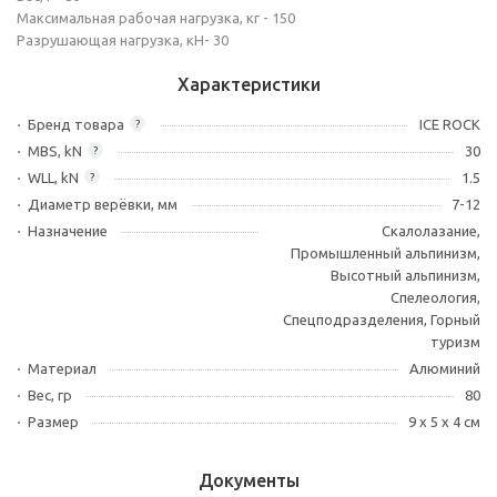
Максимальная рабочая нагрузка, кг - 150
Разрушающая нагрузка, кН- 30
Характеристики
Бренд товара
ICE ROCK
?
MBS, kN
30
?
WLL, kN
1.5
?
Диаметр верёвки, мм
7-12
Назначение
Скалолазание,
Промышленный альпинизм,
Высотный альпинизм,
Спелеология,
Спецподразделения, Горный
туризм
Материал
Алюминий
Вес, гр
80
Размер
9 х 5 х 4 см
Документы