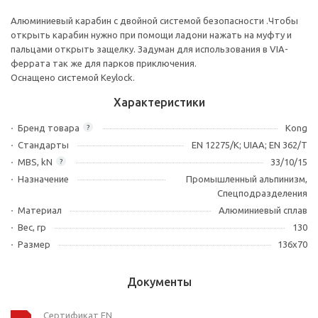
Алюминиевый карабин с двойной системой безопасности .Чтобы
открыть карабин нужно при помощи ладони нажать на муфту и
пальцами открыть защелку. Задуман для использования в VIA-
феррата так же для парков приключения.
Оснащено системой Keylock.
Характеристики
Бренд товара
Kong
?
Стандарты
EN 12275/K; UIAA; EN 362/T
MBS, kN
33/10/15
?
Назначение
Промышленный альпинизм,
Спецподразделения
Материал
Алюминиевый сплав
Вес, гр
130
Размер
136х70
Документы
Сертификат EN