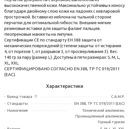
высококачественной кожи. Максимально устойчивы к износу
благодаря двойному слою кожи на ладонях с кевларовой
прострочкой. Вставки из нейлона на тыльной стороне
перчатки для оптимальной гибкости. Внешние мягкие
резиновые вставки для защиты фаланг пальцев.
Неопреновые манжеты на липучке.
Сертификации CE по стандарту ЕН 388 защита от
механических повреждений (степени защиты: от истирания
4, от порезов 1, от разрывов 3, от просверливания 3). Вес:
140 гр за пару (размер L). Доступны в пяти размерах: S, M, L,
XL, XXL.
СЕРТИФИЦИРОВАНО СОГЛАСНО EN 388, ТР ТС 019/2011
(ЕАС).
Характеристики
Бренд товара
C.A.M.P.
?
Стандарты
EN 388, ТР ТС 019/2011 (ЕАС)
Назначение
Технический альпинизм,
Промышленный альпинизм,
Горный туризм
Размер
S, M, L, XL, XXL