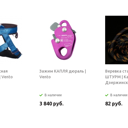
сная
Зажим КАПЛЯ дюраль |
Веревка ст
 Vento
Vento
ШТУРМ | К
Дзержинск
В наличии
В наличии
3 840
руб.
82
руб.