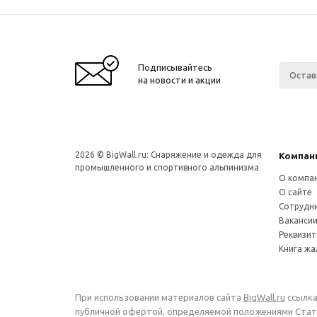
Подписывайтесь
на новости и акции
2026 © BigWall.ru: Снаряжение и одежда для
Компан
промышленного и спортивного альпинизма
О компа
О сайте
Сотрудн
Ваканси
Реквизи
Книга ж
При использовании материалов сайта
BigWall.ru
ссылка
публичной офертой, определяемой положениями Стать