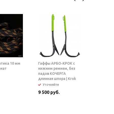
атика 10 мм
Гаффы АРБО-КРОК с
Блок-рол
анат
нижним ремнем, без
ТАРЗАН |
падов КОЧЕРГА
длинная шпора | Krok
Уточняйте
В налич
9 500
руб.
5 950
ру