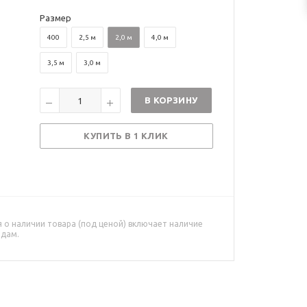
Размер
400
2,5 м
2,0 м
4,0 м
3,5 м
3,0 м
В КОРЗИНУ
КУПИТЬ В 1 КЛИК
о наличии товара (под ценой) включает наличие
адам.