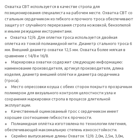
Охватка СВТ используется в качестве стропа для
позиционирования специалиста на рабочем месте. Охватка СВТ со
стальным сердечником из гибкого и прочного троса обеспечивают
защиту от случайного перерезания стропа ножовкой, бензопилой
и иными режущими инструментами.
Охватка 12/6. Для оплетки троса используется двойная
оплетка из тонкой полиамидной нити. Диаметр стального троса 6
мм. Внешний диаметр охватки 12,5 мм. Охватка более мягкая в
сравнении с 14/8 и 16/8.
Маркировка охватки содержит следующую информацию:
наименование производителя, артикул производителя, длина
изделия, диаметр внешней оплётки и диаметра сердечника
(троса).
Место опрессовки коуша с обеих сторон покрыто прозрачным
полимером для визуального контроля целостности узла и
сохранения маркировки стропа в процессе длительной
эксплуатации.
Качественный оцинкованный трос с сердечником имеет
хорошее соотношение гибкости к прочности.
Полиамидная оплётка изготовлена по технологии плетения,
обеспечивающей максимальную степень износостойкости.
Серийно выпускаемые длины Охваток 12/6: 2,0м, 2,5м, 3,0м,