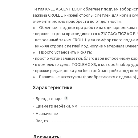
Петля KNEE ASCENT LOOP облегчает подъем арбориста,
зажима CROLL L, нижней стропы с петлей для ноги и 
элементы можно приобрести по отдельности.
Облегчает подъем при работе на одинарном канат
- верхняя стропа присоединяется к ZIGZAG/ZIGZAG PL
- встроенный зажим CROLL L для комфортного подъема
- нижняя стропа с петлей под ногу из материала Dynee
Просто установить и снять:
- просто устанавливается, благодаря встроенному ка
- в комплекте сумка TOOLBAG XS, в которой набор удо
- пряжки регулировки для быстрой настройки под по
Различные аксессуары (приобретаются отдельно) 
Характеристики
Бренд товара
?
Диаметр верёвки, мм
Назначение
Вес, гр
Документы