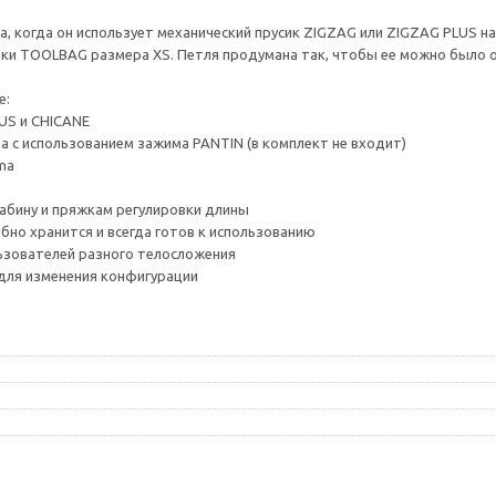
 когда он использует механический прусик ZIGZAG или ZIGZAG PLUS на
сумки TOOLBAG размера XS. Петля продумана так, чтобы ее можно было
е:
US и CHICANE
 с использованием зажима PANTIN (в комплект не входит)
ma
рабину и пряжкам регулировки длины
бно хранится и всегда готов к использованию
льзователей разного телосложения
для изменения конфигурации