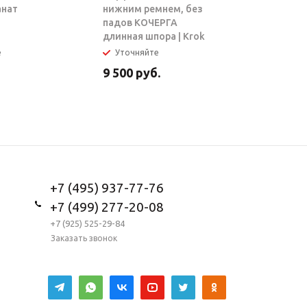
анат
нижним ремнем, без
ТАРЗАН |
падов КОЧЕРГА
длинная шпора | Krok
е
Уточняйте
В налич
9 500
руб.
5 950
ру
+7 (495) 937-77-76
+7 (499) 277-20-08
+7 (925) 525-29-84
Заказать звонок