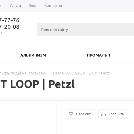
т
Услуги
Блог
Контакты
37-77-76
77-20-08
84
АЛЬПИНИЗМ
ПРОМАЛЬП
пуска, подъёма, страховки
-
Петля KNEE ASCENT LOOP | Petzl
 LOOP | Petzl
Отложить
Сравнить