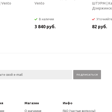
 Vento
Vento
ШТУРМ | К
Дзержинск
В наличии
Уточняйт
3 840
руб.
82
руб.
ия
Магазин
Инфо
нии
О магазине
FAQ (частые вопросы)