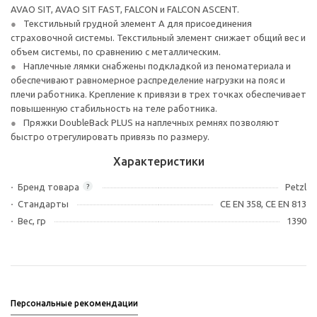
AVAO SIT, AVAO SIT FAST, FALCON и FALCON ASCENT.
Текстильный грудной элемент А для присоединения
страховочной системы. Текстильный элемент снижает общий вес и
объем системы, по сравнению с металлическим.
Наплечные лямки снабжены подкладкой из пеноматериала и
обеспечивают равномерное распределение нагрузки на пояс и
плечи работника. Крепление к привязи в трех точках обеспечивает
повышенную стабильность на теле работника.
Пряжки DoubleBack PLUS на наплечных ремнях позволяют
быстро отрегулировать привязь по размеру.
Характеристики
Бренд товара
Petzl
?
Стандарты
CE EN 358, CE EN 813
Вес, гр
1390
Персональные рекомендации