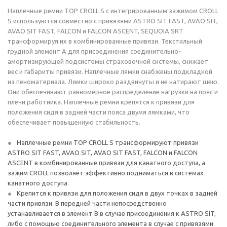
Наплечные ремни TOP CROLL S с интегрированным зажимом CROLL
S используются совместно с привязями ASTRO SIT FAST, AVAO SIT,
AVAO SIT FAST, FALCON и FALCON ASCENT, SEQUOIA SRT
трансформируя их в комбинированные привязи. Текстильный
грудной элемент А для присоединения соединительно-
амортизирующей подсистемы страховочной системы, снижает
вес и габариты привязи. Наплечные лямки снабжены подкладкой
из пеноматериала. Лямки широко раздвинуты и не натирают шею.
Они обеспечивают равномерное распределение нагрузки на пояс и
плечи работника. Наплечные ремни крепятся к привязи для
положения сидя в задней части пояса двумя лямками, что
обеспечивает повышенную стабильность.
Наплечные ремни TOP CROLL S трансформируют привязи
ASTRO SIT FAST, AVAO SIT, AVAO SIT FAST, FALCON и FALCON
ASCENT в комбинированные привязи для канатного доступа, а
зажим CROLL позволяет эффективно подниматься в системах
канатного доступа.
Крепится к привязи для положения сидя в двух точках в задней
части привязи. В передней части непосредственно
устанавливается в элемент B в случае присоединения к ASTRO SIT,
либо с помощью соединительного элемента в случае с привязями