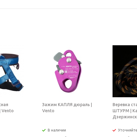
сная
Зажим КАПЛЯ дюраль |
Веревка ст
 Vento
Vento
ШТУРМ | К
Дзержинск
В наличии
Уточняйт