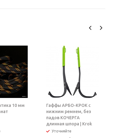
атика 10 мм
Гаффы АРБО-КРОК с
Блок-рол
анат
нижним ремнем, без
ТАРЗАН |
падов КОЧЕРГА
длинная шпора | Krok
е
Уточняйте
В налич