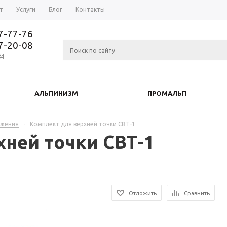
т
Услуги
Блог
Контакты
37-77-76
77-20-08
84
АЛЬПИНИЗМ
ПРОМАЛЬП
яжения
-
Комплект для верхней точки СВТ-1
хней точки СВТ-1
Отложить
Сравнить