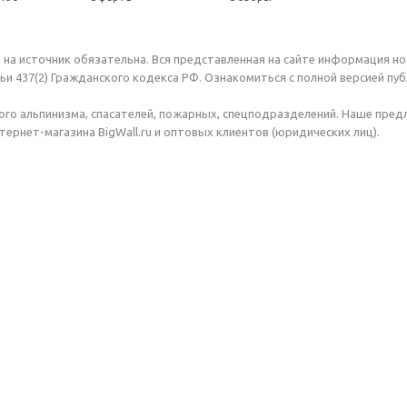
 на источник обязательна. Вся представленная на сайте информация н
и 437(2) Гражданского кодекса РФ. Ознакомиться с полной версией п
го альпинизма, спасателей, пожарных, спецподразделений. Наше пре
ернет-магазина BigWall.ru и оптовых клиентов (юридических лиц).