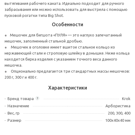
вытягивания рабочего каната. Идеально подходит для ручного
забрасывания или можно использовать для выстрела с помощью
пусковой рогатки типа Big Shot.
Особенности
Мешочек для бигшота «ПУЛЯ» — это наглухо запечатанный
мешочек, заполненный стальной дробью.
Мешочек в оголовке имеет вшитое стальное кольцо из
нержавеющей стали и строповую шлейку в донышке. Ниже кольца
находится бирка изделия с указанием точного веса данного
мешочка.
Опционально предлагается три стандартных массы мешочков:
200 г, 300 г и 400 г.
Характеристики
Бренд товара
Krok
?
Назначение
Арбористика
Вес, гр
200, 300, 400
Размер
100х40х40 мм