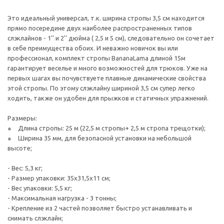
Это идеальный универсал, т.к. ширина стропы 3,5 см находится
прямо посередине двух наиболее распространенных типов
слэклайнов - 1'' и 2'' дюйма ( 2,5 и 5 см), следовательно он сочетает
в себе преимущества обоих. И неважно новичок вы или
профессионал, комплект стропы BananaLama длиной 15м
гарантирует веселье и много возможностей для трюков. Уже на
первых шагах вы почувствуете плавные динамические свойства
этой стропы. По этому слэклайну шириной 3,5 см супер легко
ходить, также он удобен для прыжков и статичных упражнений.
Размеры:
Длина стропы: 25 м (22,5 м стропы+ 2,5 м стропа трещотки);
Ширина 35 мм, для безопасной установки на небольшой
высоте;
- Вес: 5,3 кг;
- Размер упаковки: 35х31,5х11 см;
- Вес упаковки: 5,5 кг;
- Максимальная нагрузка - 3 тонны;
- Крепление из 2 частей позволяет быстро устанавливать и
снимать слэклайн;