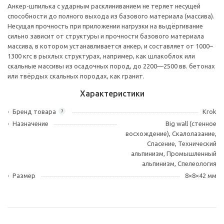
Анкер-шпилька
с ударным расклиниванием не теряет несущей
способности до полного выхода из базового материала (массива).
Несущая прочность при приложении нагрузки на выдёргивание
сильно зависит от структуры и прочности базового материала
массива, в котором устанавливается анкер, и составляет от 1000–
1300 кгс в рыхлых структурах, например, как шлакоблок или
скальные массивы из осадочных пород, до
2200—2500 вв.
бетонах
или твёрдых скальных породах, как гранит.
Характеристики
Бренд товара
Krok
?
Назначение
Big wall (стенное
восхождение), Скалолазание,
Спасение, Технический
альпинизм, Промышленный
альпинизм, Спелеология
Размер
8×8×42 мм