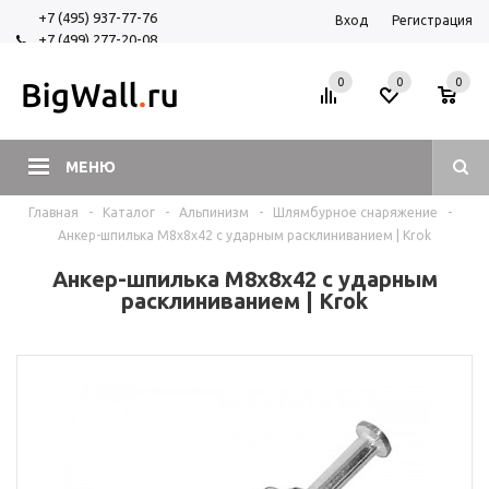
+7 (495) 937-77-76
Вход
Регистрация
+7 (499) 277-20-08
+7 (925) 525-29-84
0
0
0
МЕНЮ
Главная
-
Каталог
-
Альпинизм
-
Шлямбурное снаряжение
-
Анкер-шпилька М8х8х42 с ударным расклиниванием | Krok
Анкер-шпилька М8х8х42 с ударным
расклиниванием | Krok