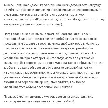
Анкер-шпилька
с ударным расклиниванием удерживает нагрузку
за счёт сил трения и сцепления расклиненных лепестков шпильки
с материалом массива в глубине отверстия под анкер.
Конструкция анкера НЕ допускает демонтаж. Но допускает замену
анкерного уха (шлямбурной проушины).
Изготовлен анкер из высокопрочной нержавеющей стали.
Распорный элемент представляет собой шпильку со сквозным
продольным осевым отверстием под
дюбель-гвоздь
. На конце
шпилька с крепёжной стороны имеет наружную резьбу для
упорной гайки, а в распорной зоне — продольный разрез. При
установке анкера в отверстие используемого для установки
скального, бетонного или другого массива, конусообразный конец
дюбель-гвоздя
забивается в отверстие анкерной шпильки
и принуждает к раскрытию лепестки
анкер-шпильки
, тем самым
увеличивая объём распорной зоны анкера. Чем
дюбель-гвоздь
входит в отверстие
анкер-шпильки
глубже, тем более
увеличивается объём распорной зоны анкера.
После забивания анкерное ухо одевается на
анкер-шпильку
и прикручивается входящей в комплект гайкой.