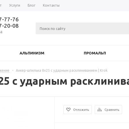
т
Услуги
Блог
Контакты
37-77-76
77-20-08
84
АЛЬПИНИЗМ
ПРОМАЛЬП
жение
-
Анкер-шпилька 8х25 с ударным расклиниванием | Krok
25 с ударным расклинива
Отложить
Сравнить