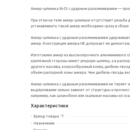
Анкер-шпилька 8×25 с ударным расклиниванием — про
При этом на теле анкер-шпильки отсутствует резьба
устанавливать такой анкер необходимо сразу в сборе
Анкер-шпилька с ударным расклиниванием удерживает 
анкер. Конструкция анкера НЕ допускает ни демонтаж,
Изготовлен анкер из высокопрочного алюминиевого с
крепёжной стороны имеет упорную шляпку, а в распор
другого массива, конусообразный конец дюбель-гвозд
объём распорной зоны анкера. Чем дюбель-гвоздь вхо
Анкер-шпилька с ударным расклиниванием не теряет н
выдёргивание сильно зависит от структуры и прочност
например, как шлакоблок или скальные массивы из оса
Характеристики
Бренд товара
?
Назначение