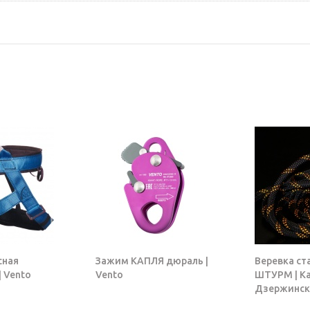
сная
Зажим КАПЛЯ дюраль |
Веревка ст
 Vento
Vento
ШТУРМ | К
Дзержинск