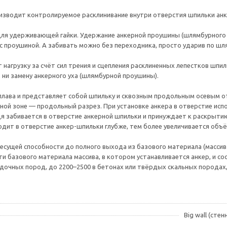
изводит контролируемое расклинивание внутри отверстия шпильки анк
 для удерживающей гайки. Удержание анкерной проушины (шлямбурного 
 с проушиной. А забивать можно без переходника, просто ударив по шл
нагрузку за счёт сил трения и сцепления расклиненных лепестков шпил
 ни замену анкерного уха (шлямбурной проушины).
плава и представляет собой шпильку и сквозным продольным осевым о
ной зоне — продольный разрез. При установке анкера в отверстие испо
я забивается в отверстие анкерной шпильки и принуждает к раскрыти
дит в отверстие анкер-шпильки глубже, тем более увеличивается объё
есущей способности до полного выхода из базового материала (массива
и базового материала массива, в котором устанавливается анкер, и сос
дочных пород, до 2200–2500 в бетонах или твёрдых скальных породах, 
Big wall (сте