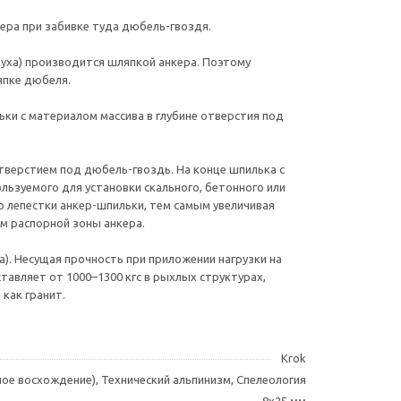
ера при забивке туда дюбель-гвоздя.
уха) производится шляпкой анкера. Поэтому
япке дюбеля.
ьки с материалом массива в глубине отверстия под
тверстием под дюбель-гвоздь. На конце шпилька с
льзуемого для установки скального, бетонного или
ю лепестки анкер-шпильки, тем самым увеличивая
м распорной зоны анкера.
). Несущая прочность при приложении нагрузки на
тавляет от 1000–1300 кгс в рыхлых структурах,
как гранит.
Krok
нное восхождение), Технический альпинизм, Спелеология