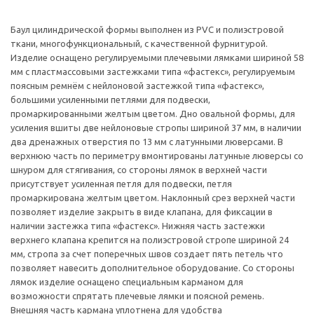
Баул цилиндрической формы выполнен из PVC и полиэстровой
ткани, многофункциональный, с качественной фурнитурой.
Изделие оснащено регулируемыми плечевыми лямками шириной 58
мм с пластмассовыми застежками типа «фастекс», регулируемым
поясным ремнём с нейлоновой застежкой типа «фастекс»,
большими усиленными петлями для подвески,
промаркированными желтым цветом. Дно овальной формы, для
усиления вшиты две нейлоновые стропы шириной 37 мм, в наличии
два дренажных отверстия по 13 мм с латунными люверсами. В
верхнюю часть по периметру вмонтированы латунные люверсы со
шнуром для стягивания, со стороны лямок в верхней части
присутствует усиленная петля для подвески, петля
промаркирована желтым цветом. Наклонный срез верхней части
позволяет изделие закрыть в виде клапана, для фиксации в
наличии застежка типа «фастекс». Нижняя часть застежки
верхнего клапана крепится на полиэстровой стропе шириной 24
мм, стропа за счет поперечных швов создает пять петель что
позволяет навесить дополнительное оборудование. Со стороны
лямок изделие оснащено специальным карманом для
возможности спрятать плечевые лямки и поясной ремень.
Внешняя часть кармана уплотнена для удобства