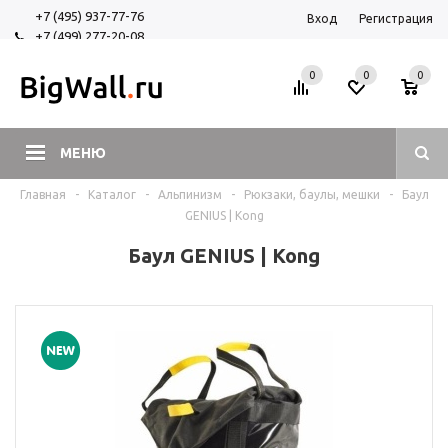
+7 (495) 937-77-76
Вход
Регистрация
+7 (499) 277-20-08
+7 (925) 525-29-84
0
0
0
МЕНЮ
Главная
-
Каталог
-
Альпинизм
-
Рюкзаки, баулы, мешки
-
Баул
GENIUS | Kong
Баул GENIUS | Kong