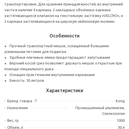
транспортировки. Для хранения принадлежностей, во внутренней
части в наличии 4 кармана, 2 накладных объёмных кармана
застёгивающихся клапаном на текстильную застёжку «VELСRO», и
2 кармана застегивающихся на широкую нейлоновую молнию.
Особенности
Прочный транспортный мешок, оснащенный большими
усиленными петлями для подвески
Удобные плечевые лямки предотвращают запутывание
Верхний косой срез позволяет держать мешок открытым при
помощи специального ушка
Оснащен практичными внутренними карманами
Емкость: 30 литров
Характеристики
Бренд товара
Kong
?
Назначение
Промышленный альпинизм,
Спелеология
Вес, гр
1000
Объем, л
30 л