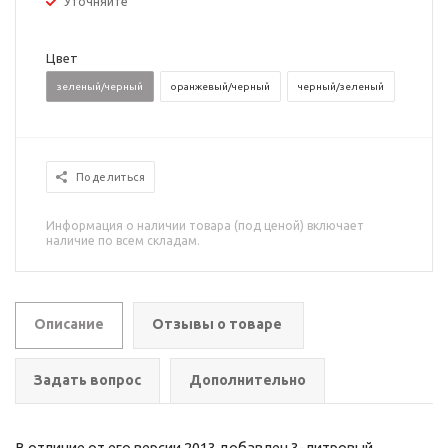
Уточняйте
Цвет
зеленый/черный
оранжевый/черный
черный/зеленый
Поделиться
Информация о наличии товара (под ценой) включает
наличие по всем складам.
Описание
Отзывы о товаре
Задать вопрос
Дополнительно
В отличие от его версии 2013 добавлен 3-литровый