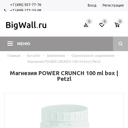
+7 (495) 937-77-76
Вход
Регистрация
+7 (499) 277-20-08
+7 (925) 525-29-84
0
0
0
МЕНЮ
Главная
-
Каталог
-
Альпинизм
-
Скалолазное снаряжение
-
Магнезия POWER CRUNCH 100 ml box | Petzl
Магнезия POWER CRUNCH 100 ml box |
Petzl