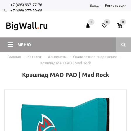
+7 (495) 937-77-76
Вход
Регистрация
+7 (499) 277-20-08
+7 (925) 525-29-84
0
0
0
МЕНЮ
Главная
-
Каталог
-
Альпинизм
-
Скалолазное снаряжение
-
Крэшпад MAD PAD | Mad Rock
Крэшпад MAD PAD | Mad Rock