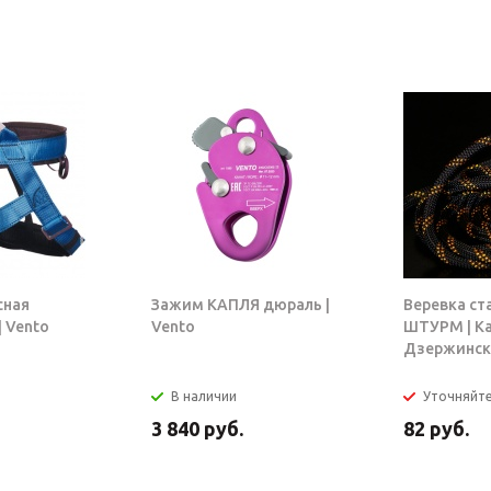
сная
Зажим КАПЛЯ дюраль |
Веревка ст
 Vento
Vento
ШТУРМ | К
Дзержинск
В наличии
Уточняйт
3 840
руб.
82
руб.