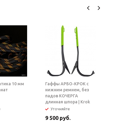
атика 10 мм
Гаффы АРБО-КРОК с
Блок-рол
анат
нижним ремнем, без
ТАРЗАН |
падов КОЧЕРГА
длинная шпора | Krok
е
Уточняйте
В налич
9 500
руб.
5 950
ру