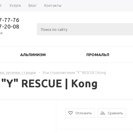
т
Услуги
Блог
Контакты
37-77-76
77-20-08
84
АЛЬПИНИЗМ
ПРОМАЛЬП
ки, лесенки, станции
-
Усы страховочные "Y" RESCUE | Kong
"Y" RESCUE | Kong
Отложить
Сравнить