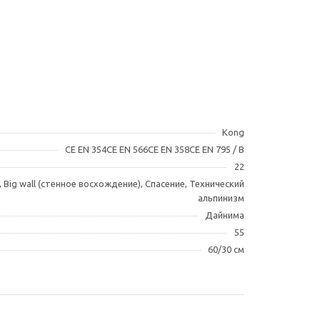
Kong
CE EN 354CE EN 566CE EN 358CE EN 795 / B
22
), Big wall (стенное восхождение), Спасение, Технический
альпинизм
Дайнима
55
60/30 см