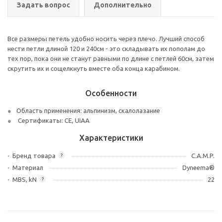
Задать вопрос
Дополнительно
Все размеры петель удобно носить через плечо. Лучший способ
нести петли длиной 120 и 240см - это складывать их пополам до
тех пор, пока они не станут равными по длине с петлей 60см, затем
скрутить их и сощелкнуть вместе оба конца карабином.
Особенности
Область применения: альпинизм, скалолазание
Сертификаты: CE, UIAA
Характеристики
Бренд товара
C.A.M.P.
?
Материал
Dyneema®
MBS, kN
22
?