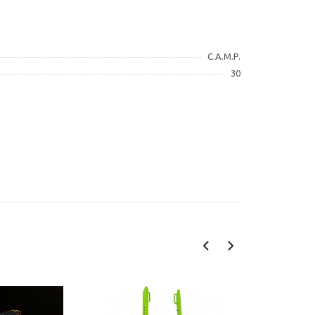
C.A.M.P.
30