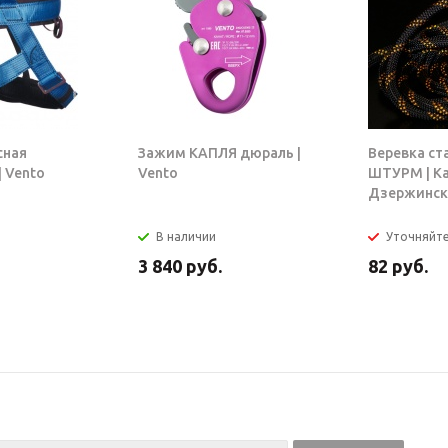
сная
Зажим КАПЛЯ дюраль |
Веревка ст
 Vento
Vento
ШТУРМ | К
Дзержинск
В наличии
Уточняйт
3 840
руб.
82
руб.