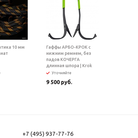
атика 10 мм
Гаффы АРБО-КРОК с
Блок-рол
анат
нижним ремнем, без
ТАРЗАН |
падов КОЧЕРГА
длинная шпора | Krok
е
Уточняйте
В налич
9 500
руб.
5 950
ру
+7 (495) 937-77-76