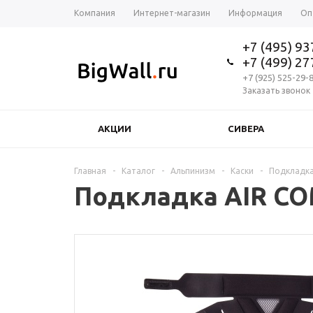
Компания
Интернет-магазин
Информация
Оп
+7 (495) 9
+7 (499) 2
+7 (925) 525-29-
Заказать звонок
АКЦИИ
СИВЕРА
Главная
-
Каталог
-
Альпинизм
-
Каски
-
Подкладка
Подкладка AIR C