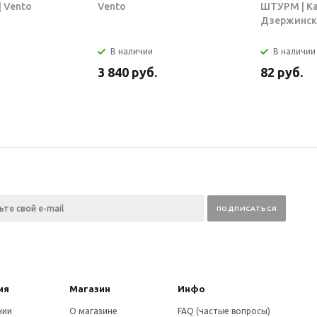
 Vento
Vento
ШТУРМ | К
Дзержинск
В наличии
В наличии
3 840
руб.
82
руб.
ия
Магазин
Инфо
нии
О магазине
FAQ (частые вопросы)