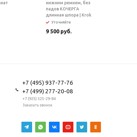
анат
нижним ремнем, без
ТАРЗАН |
падов КОЧЕРГА
длинная шпора | Krok
Уточняйте
В налич
9 500
руб.
5 950
ру
+7 (495) 937-77-76
+7 (499) 277-20-08
+7 (925) 525-29-84
Заказать звонок