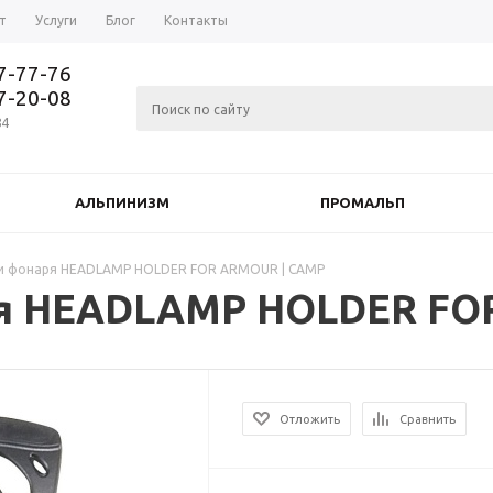
т
Услуги
Блог
Контакты
37-77-76
77-20-08
84
АЛЬПИНИЗМ
ПРОМАЛЬП
и фонаря HEADLAMP HOLDER FOR ARMOUR | CAMP
я HEADLAMP HOLDER FO
Отложить
Сравнить