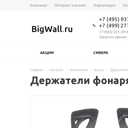
Компания
Интернет-магазин
Информация
Оп
+7 (495) 9
+7 (499) 2
+7 (925) 525-29-
Заказать звонок
АКЦИИ
СИВЕРА
Главная
-
Каталог
-
Альпинизм
-
Каски
-
Держател
Держатели фонар