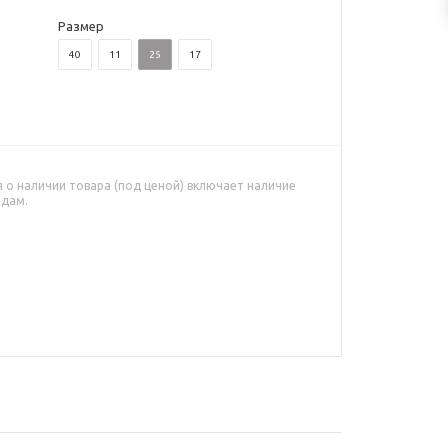
Размер
40
11
25
17
о наличии товара (под ценой) включает наличие
адам.