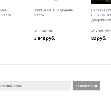
сная
Зажим КАПЛЯ дюраль |
Веревка ст
 Vento
Vento
ШТУРМ | К
Дзержинск
В наличии
Уточняйт
3 840
руб.
82
руб.