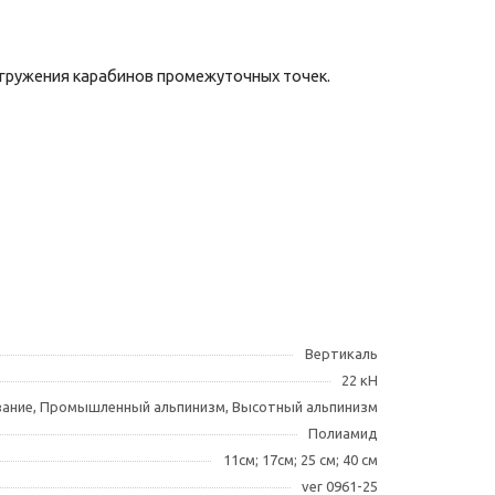
агружения карабинов промежуточных точек.
Вертикаль
22 кН
зание, Промышленный альпинизм, Высотный альпинизм
Полиамид
11см; 17см; 25 см; 40 см
ver 0961-25