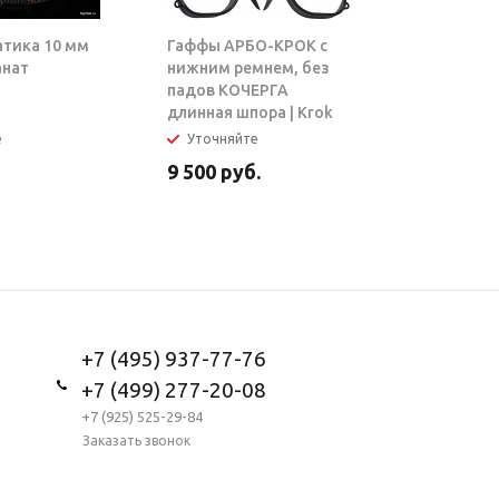
атика 10 мм
Гаффы АРБО-КРОК с
Блок-рол
анат
нижним ремнем, без
ТАРЗАН |
падов КОЧЕРГА
длинная шпора | Krok
е
Уточняйте
В налич
9 500
руб.
5 950
ру
+7 (495) 937-77-76
+7 (499) 277-20-08
+7 (925) 525-29-84
Заказать звонок